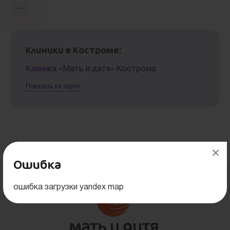
Федерации медицинской помощи за счет средств
Территориального фонда обязательного
медицинского страхования.
Медицинская помощь по лечению бесплодия
Клиники в Костроме:
осуществляется медицинскими организациями,
имеющими лицензию на осуществление
Клиника «Мать и дитя» Кострома
медицинской деятельности и включенными в
реестр медицинских организаций,
Показать на карте
осуществляющих деятельность в сфере
обязательного медицинского страхования. С 2014
года Группа Компаний «Мать и дитя» принимает на
лечение пациентов за счет средств
территориального фонда обязательного
×
Возврат к списку
медицинского страхования.
Ошибка
Группа Компаний «Мать и дитя» также принимает
на лечение по полису ОМС пациентов, получивших
ошибка загрузки yandex map
направление органа управления
здравоохранением иных территорий.
Лечение бесплодия методом ЭКО/ ЭКО+ИКСИ за