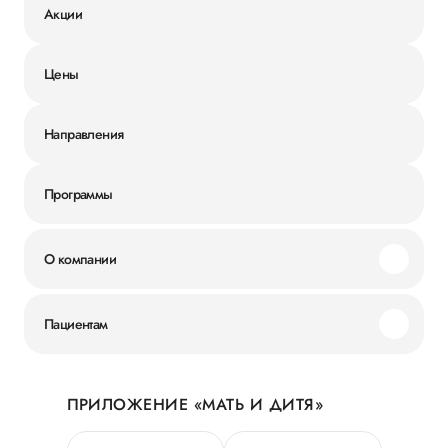
Акции
Цены
Направления
Программы
О компании
Миссия и ценности
Пациентам
Наши преимущества
Акции
История
ПРИЛОЖЕНИЕ «МАТЬ И ДИТЯ»
Личный кабинет
Новости
Персональные данные