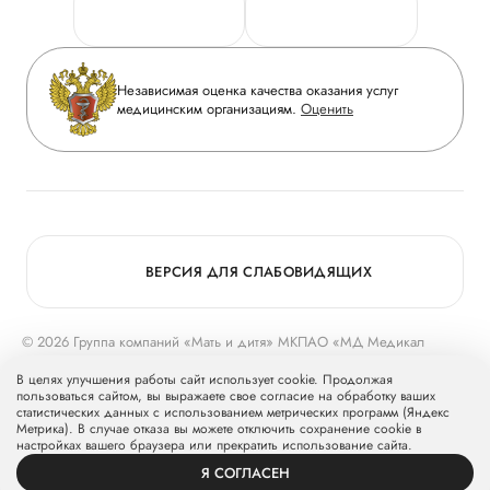
Руководство
Горячая линия качества
Сотрудничество
Вопрос-ответ
Инвесторам
Независимая оценка качества оказания услуг
Приложение пациента
медицинским организациям.
Оценить
Журнал «Мать и дитя»
Статьи
Вакансии
Заболевания
Медицинский туризм
Конкурс в ординатуру
Для прессы
ВЕРСИЯ ДЛЯ СЛАБОВИДЯЩИХ
© 2026 Группа компаний «Мать и дитя» МКПАО «МД Медикал
Груп»
mcclinics.ru
. Все права защищены. ООО «ХАВЕН» входит в
В целях улучшения работы сайт использует cookie. Продолжая
Группу компаний «Мать и дитя».
пользоваться сайтом, вы выражаете свое согласие на обработку ваших
статистических данных с использованием метрических программ (Яндекс
Метрика). В случае отказа вы можете отключить сохранение cookie в
настройках вашего браузера или прекратить использование сайта.
Я СОГЛАСЕН
ВРАЧИ
УСЛУГИ
ПРОФИЛЬ
ЗАПИСЬ