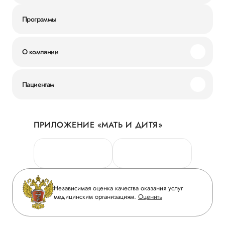
Программы
О компании
Миссия и ценности
Пациентам
Наши преимущества
Акции
История
ПРИЛОЖЕНИЕ «МАТЬ И ДИТЯ»
Личный кабинет
Новости
Персональные данные
Руководство
Горячая линия качества
Сотрудничество
Вопрос-ответ
Инвесторам
Независимая оценка качества оказания услуг
Приложение пациента
медицинским организациям.
Оценить
Журнал «Мать и дитя»
Статьи
Вакансии