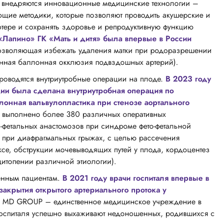
о внедряются инновационные медицинские технологии –
ие методики, которые позволяют проводить акушерские и
тере и сохранять здоровье и репродуктивную функцию
«Лапино» ГК «Мать и дитя» была впервые в России
позволяющая избежать удаления матки при родоразрешении
менная баллонная окклюзия подвздошных артерий).
проводятся внутриутробные операции на плоде.
В 2023 году
ии была сделана внутриутробная операция по
лонная вальвулопластика при стенозе аортального
ло выполнено более 380 различных оперативных
о-фетальных анастомозов при синдроме фето-фетальной
 при диафрагмальных грыжах, с целью рассечения
ксе, обструкции мочевыводящих путей у плода, кордоцентез
цитопении различной этиологии).
енным пациентам.
В 2021 году врачи госпиталя впервые в
акрытия открытого артериального протока у
КГ MD GROUP – единственное медицинское учреждение в
 госпиталя успешно выхаживают недоношенных, родившихся с