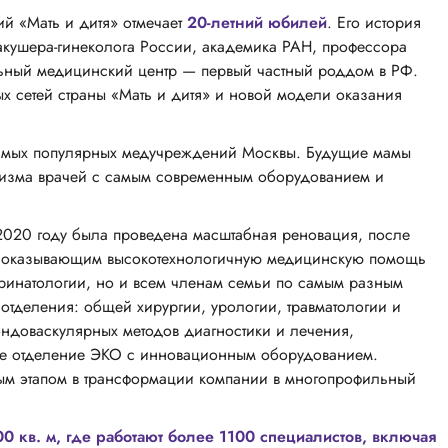
й «Мать и дитя» отмечает
20-летний юбилей
. Его история
 акушера-гинеколога России, академика РАН, профессора
ьный медицинский центр — первый частный роддом в РФ.
 сетей страны «Мать и дитя» и новой модели оказания
самых популярных медучреждений Москвы. Будущие мамы
лизма врачей с самым современным оборудованием и
2020 году была проведена масштабная реновация, после
, оказывающим высокотехнологичную медицинскую помощь
еринатологии, но и всем членам семьи по самым разным
отделения: общей хирургии, урологии, травматологии и
эндоваскулярных методов диагностики и лечения,
ное отделение ЭКО с инновационным оборудованием.
ым этапом в трансформации компании в многопрофильный
 кв. м, где работают более 1100 специалистов, включая