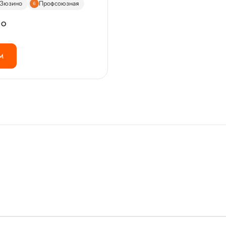
Зюзино
Профсоюзная
6
НО
М