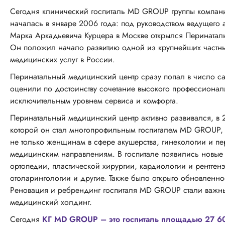
Сегодня клинический госпиталь MD GROUP группы компани
началась в январе 2006 года: под руководством ведущего
Марка Аркадьевича Курцера в Москве открылся Перинатал
Он положил начало развитию одной из крупнейших частных
медицинских услуг в России.
Перинатальный медицинский центр сразу попал в число 
оценили по достоинству сочетание высокого профессиона
исключительным уровнем сервиса и комфорта.
Перинатальный медицинский центр активно развивался, в 
которой он стал многопрофильным госпиталем MD GROUP
не только женщинам в сфере акушерства, гинекологии и п
медицинским направлениям. В госпитале появились новые 
ортопедии, пластической хирургии, кардиологии и рентген
отоларингологии и другие. Также было открыто обновлен
Реновация и ребрендинг госпиталя MD GROUP стали важн
медицинский холдинг.
Сегодня
КГ MD GROUP – это госпиталь площадью 27 600