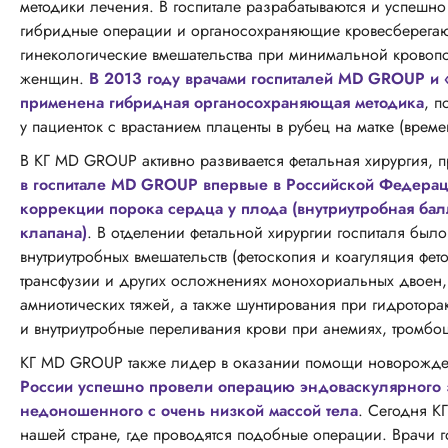
методики лечения. В госпитале разрабатываются и успешн
гибридные операции и органосохраняющие кровесберегающ
гинекологические вмешательства при минимальной кровопо
женщин.
В 2013 году врачами госпиталей MD GROUP и 
применена гибридная органосохраняющая методика
, 
у пациенток с врастанием плаценты в рубец на матке (вре
В КГ MD GROUP активно развивается фетальная хирургия, 
в госпитале MD GROUP впервые в Российской Федерац
коррекции порока сердца у плода (внутриутробная бал
клапана)
. В отделении фетальной хирургии госпиталя бы
внутриутробных вмешательств (фетоскопия и коагуляция фет
трансфузии и других осложнениях монохориальных двоен,
амниотических тяжей, а также шунтирования при гидротора
и внутриутробные переливания крови при анемиях, тромбо
КГ MD GROUP также лидер в оказании помощи новорожд
России успешно провели операцию эндоваскулярного з
недоношенного с очень низкой массой тела
. Сегодня 
нашей стране, где проводятся подобные операции. Врачи