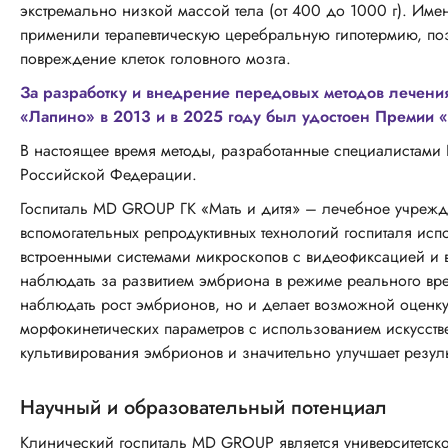
экстремально низкой массой тела (от 400 до 1000 г). И
применили терапевтическую церебральную гипотермию, по
повреждение клеток головного мозга.
За разработку и внедрение передовых методов лечения
«Лапино» в 2013 и в 2025 году был удостоен Премии 
В настоящее время методы, разработанные специалистами
Российской Федерации.
Госпиталь MD GROUP ГК «Мать и дитя» – лечебное учрежде
вспомогательных репродуктивных технологий госпиталя ис
встроенными системами микроскопов с видеофиксацией и 
наблюдать за развитием эмбриона в режиме реального врем
наблюдать рост эмбрионов, но и делает возможной оценку
морфокинетических параметров с использованием искусстве
культивирования эмбрионов и значительно улучшает резуль
Научный и образовательный потенциал
Клинический госпиталь MD GROUP является университетск