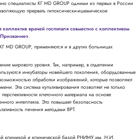
менно специалисты КГ MD GROUP одними из первых в России
зволяющую прервать гипоксически-ишемическое
 коллектив врачей госпиталя совместно с коллективом
«Призвание»
.
 КГ MD GROUP, применяются и в других больницах
ние мирового уровня. Так, например, в отделении
пользуются инкубаторы новейшего поколения, оборудованные
возможностью обработки изображений, которые позволяют
ени. Эта система культивирования позволяет не только
 перспективности клеточного материала на основе
нного интеллекта. Это повышает безопасность
тативность лечения методами ВРТ.
ой клиникой и клинической базой РНИМУ им. Н.И.