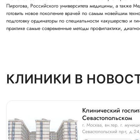
Пирогова, Российского университета медицины, а также М
готовить новое поколение врачей по самым новейшим техно
подготовку ординаторы по специальности «акушерство и ги
практике самые современные методы профилактики, диагно
КЛИНИКИ В НОВОС
Клинический госпи
Севастопольском
г. Москва, вн.тер. г. муни
Севастопольский пр-т, д.24,