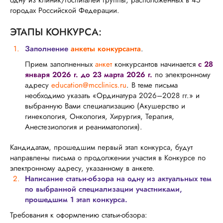
одну из клиник/госпиталей группы, расположенных в 45
городах Российской Федерации.
ЭТАПЫ КОНКУРСА:
Заполнение
анкеты конкурсанта
.
Прием заполненных
анкет
конкурсантов начинается
с 28
января 2026 г. до 23 марта 2026 г.
по электронному
адресу
education@mcclinics.ru
. В теме письма
необходимо указать «Ординатура 2026–2028 гг.» и
выбранную Вами специализацию (Акушерство и
гинекология, Онкология, Хирургия, Терапия,
Анестезиология и реаниматология).
Кандидатам, прошедшим первый этап конкурса, будут
направлены письма о продолжении участия в Конкурсе по
электронному адресу, указанному в анкете.
Написание статьи-обзора на одну из актуальных тем
по выбранной специализации участниками,
прошедшим 1 этап конкурса.
Требования к оформлению статьи-обзора: