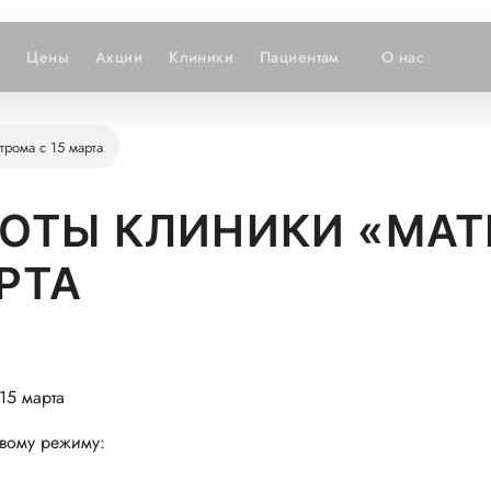
и
Цены
Акции
Клиники
Пациентам
О нас
рома с 15 марта
ОТЫ КЛИНИКИ «МАТ
РТА
овому режиму: