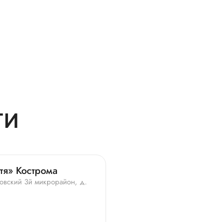
ТИ
тя» Кострома
овский 3й микрорайон, д.