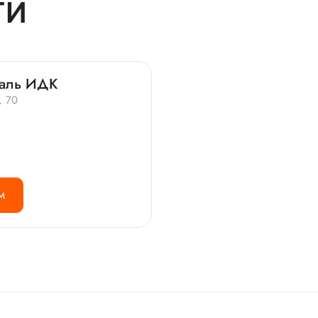
ТИ
таль ИДК
, 70
М