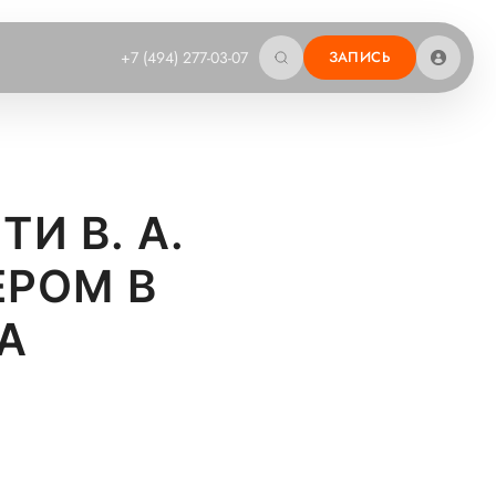
+7 (494) 277-03-07
ЗАПИСЬ
И В. А.
ЕРОМ В
А