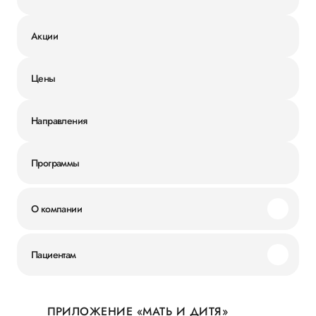
Акции
Цены
Направления
Программы
О компании
Миссия и ценности
Пациентам
Наши преимущества
Акции
История
ПРИЛОЖЕНИЕ «МАТЬ И ДИТЯ»