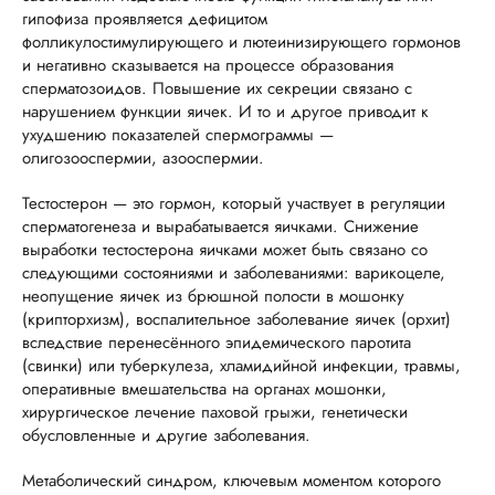
гипофиза проявляется дефицитом
фолликулостимулирующего и лютеинизирующего гормонов
и негативно сказывается на процессе образования
сперматозоидов. Повышение их секреции связано с
нарушением функции яичек. И то и другое приводит к
ухудшению показателей спермограммы —
олигозооспермии, азооспермии.
Тестостерон — это гормон, который участвует в регуляции
сперматогенеза и вырабатывается яичками. Снижение
выработки тестостерона яичками может быть связано со
следующими состояниями и заболеваниями: варикоцеле,
неопущение яичек из брюшной полости в мошонку
(крипторхизм), воспалительное заболевание яичек (орхит)
вследствие перенесённого эпидемического паротита
(свинки) или туберкулеза, хламидийной инфекции, травмы,
оперативные вмешательства на органах мошонки,
хирургическое лечение паховой грыжи, генетически
обусловленные и другие заболевания.
Метаболический синдром, ключевым моментом которого