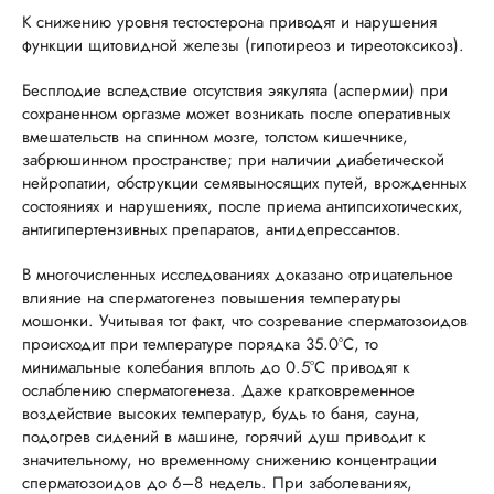
К снижению уровня тестостерона приводят и нарушения
функции щитовидной железы (гипотиреоз и тиреотоксикоз).
Бесплодие вследствие отсутствия эякулята (аспермии) при
сохраненном оргазме может возникать после оперативных
вмешательств на спинном мозге, толстом кишечнике,
забрюшинном пространстве; при наличии диабетической
нейропатии, обструкции семявыносящих путей, врожденных
состояниях и нарушениях, после приема антипсихотических,
антигипертензивных препаратов, антидепрессантов.
В многочисленных исследованиях доказано отрицательное
влияние на сперматогенез повышения температуры
мошонки. Учитывая тот факт, что созревание сперматозоидов
происходит при температуре порядка 35.0°C, то
минимальные колебания вплоть до 0.5°С приводят к
ослаблению сперматогенеза. Даже кратковременное
воздействие высоких температур, будь то баня, сауна,
подогрев сидений в машине, горячий душ приводит к
значительному, но временному снижению концентрации
сперматозоидов до 6–8 недель. При заболеваниях,