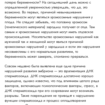
потерю беременности? На сегодняшний день можно с
определенной уверенностью утверждать, что да, это
возможно. Во первых, причиной невынашивания
беременности могут являться хромосомные нарушения у
плода. Не следует забывать, что половину хромосом
(генетического материала) зародыш получает от отца. Тем
самым и хромосомные нарушения могут иметь отцовское
происхождение. Носительство хромосомных нарушений как
мужчиной так и женщиной могут явиться причиной
хромосомных нарушений у зародыша и если эти нарушения
несовместимы с его нормальным развитием, то
беременность может замереть, спонтанно прерваться.
Совсем недавно была выявлена еще одна причина
нарушений развития эмбриона — это фрагментация ДНК
сперматозоида. ДНК сперматозоида достаточно хорошо
защищена, однако известно, что под влиянием целого ряда
факторов, включающих психологические факторы, стресс, в
ДНК сперматозоида при его созревании могут возникать
разрывы. Такие повреждения не приводят к нарушению
функции сперматозоида и процесс оплодотворения