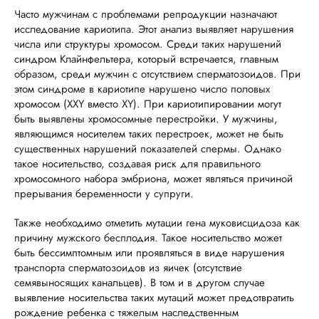
Часто мужчинам с проблемами репродукции назначают
исследование кариотипа. Этот анализ выявляет нарушения
числа или структуры хромосом. Среди таких нарушений
синдром Клайнфельтера, который встречается, главным
образом, среди мужчин с отсутствием сперматозоидов. При
этом синдроме в кариотипе нарушено число половых
хромосом (XXY вместо XY). При кариотипировании могут
быть выявлены хромосомные перестройки. У мужчины,
являющимся носителем таких перестроек, может не быть
существенных нарушений показателей спермы. Однако
такое носительство, создавая риск для правильного
хромосомного набора эмбриона, может являться причиной
прерывания беременности у супруги.
Также необходимо отметить мутации гена муковисцидоза как
причину мужского бесплодия. Такое носительство может
быть бессимптомным или проявляться в виде нарушения
транспорта сперматозоидов из яичек (отсутствие
семявыносящих канальцев). В том и в другом случае
выявление носительства таких мутаций может предотвратить
рождение ребенка с тяжелым наследственным