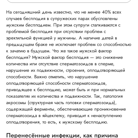
На сегодняшний день известно, что не менее 40% всех
ОСТАВЬТЕ ОТЗЫВ
случаев бесплодия в супружеских парах обусловлены
мужским бесплодием
. При этом супруги сталкиваются с
проблемой бесплодия при отсутствии проблем с
ОБ УСЛУГЕ
эректильной функцией у мужчины. А наличие детей в
предыдущем браке не исключает проблем со способностью
к зачатию в будущем. Что же такое мужской фактор
бесплодия? Мужской фактор бесплодия — это снижение
ГОРЯЧАЯ ЛИНИЯ КАЧЕСТВА
количества или отсутствие сперматозоидов в сперме,
нарушение их подвижности, строения, оплодотворяющей
способности. Важно отметить, что нарушение
оплодотворяющей способности сперматозоидов,
приводящее к бесплодию, может быть и при нормальных
показателях их количества и подвижности. Так, патология
акросомы (структурная часть головки сперматозоида),
содержащей ферменты, обеспечивающие проникновение
сперматозоида в яйцеклетку, приводит к ненаступлению
оплодотворения, то есть, к мужскому бесплодию.
Перенесённые инфекции, как причина