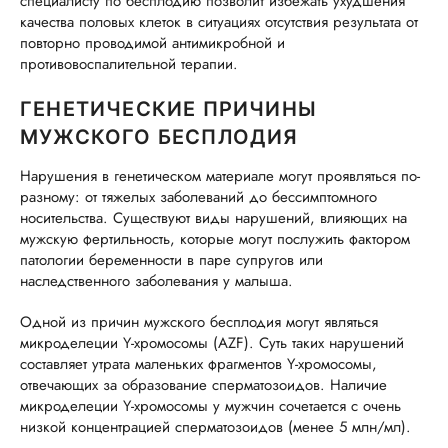
специалисту по бесплодию позволит избежать ухудшения
качества половых клеток в ситуациях отсутствия результата от
повторно проводимой антимикробной и
противовоспалительной терапии.
ГЕНЕТИЧЕСКИЕ ПРИЧИНЫ
МУЖСКОГО БЕСПЛОДИЯ
Нарушения в генетическом материале могут проявляться по-
разному: от тяжелых заболеваний до бессимптомного
носительства. Существуют виды нарушений, влияющих на
мужскую фертильность, которые могут послужить фактором
патологии беременности в паре супругов или
наследственного заболевания у малыша.
Одной из причин мужского бесплодия могут являться
микроделеции Y-хромосомы (AZF). Суть таких нарушений
составляет утрата маленьких фрагментов Y-хромосомы,
отвечающих за образование сперматозоидов. Наличие
микроделеции Y-хромосомы у мужчин сочетается с очень
низкой концентрацией сперматозоидов (менее 5 млн/мл).