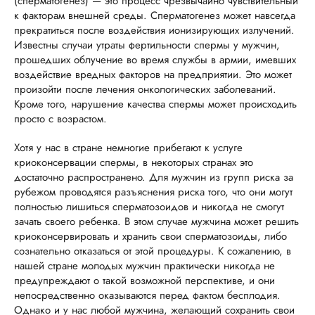
(сперматогенез) — это процесс чрезвычайно чувствительный
к факторам внешней среды. Сперматогенез может навсегда
прекратиться после воздействия ионизирующих излучений.
Известны случаи утраты фертильности спермы у мужчин,
прошедших облучение во время службы в армии, имевших
воздействие вредных факторов на предприятии. Это может
произойти после лечения онкологических заболеваний.
Кроме того, нарушение качества спермы может происходить
просто с возрастом.
Хотя у нас в стране немногие прибегают к услуге
криоконсервации спермы, в некоторых странах это
достаточно распространено. Для мужчин из групп риска за
рубежом проводятся разъяснения риска того, что они могут
полностью лишиться сперматозоидов и никогда не смогут
зачать своего ребенка. В этом случае мужчина может решить
криоконсервировать и хранить свои сперматозоиды, либо
сознательно отказаться от этой процедуры. К сожалению, в
нашей стране молодых мужчин практически никогда не
предупреждают о такой возможной перспективе, и они
непосредственно оказываются перед фактом бесплодия.
Однако и у нас любой мужчина, желающий сохранить свои