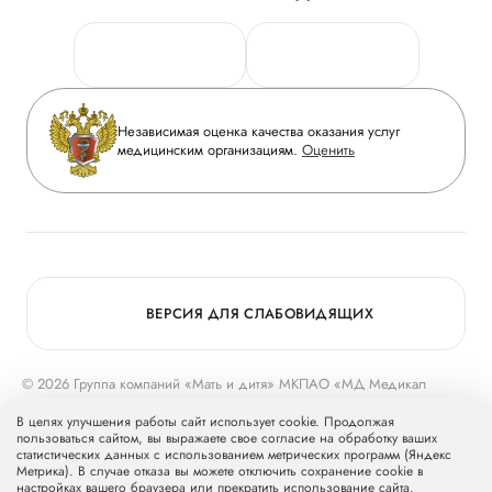
Личный кабинет
Новости
Персональные данные
Руководство
Горячая линия качества
Сотрудничество
Вопрос-ответ
Инвесторам
Независимая оценка качества оказания услуг
Приложение пациента
медицинским организациям.
Оценить
Журнал «Мать и дитя»
Статьи
Вакансии
Заболевания
Медицинский туризм
Конкурс в ординатуру
Для прессы
ВЕРСИЯ ДЛЯ СЛАБОВИДЯЩИХ
© 2026 Группа компаний «Мать и дитя» МКПАО «МД Медикал
Груп»
mcclinics.ru
. Все права защищены. ООО «ХАВЕН» входит в
В целях улучшения работы сайт использует cookie. Продолжая
Группу компаний «Мать и дитя».
пользоваться сайтом, вы выражаете свое согласие на обработку ваших
статистических данных с использованием метрических программ (Яндекс
Метрика). В случае отказа вы можете отключить сохранение cookie в
настройках вашего браузера или прекратить использование сайта.